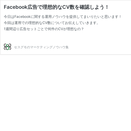
Facebook広告で理想的なCV数を確認しよう！
今日はFacebookに関する運用ノウハウを提供してまいりたいと思います！
今回は運用での理想的なCV数についてお伝えしていきます。
1週間辺り広告セットごとで何件のCVが理想なの？
1週間辺り広告セットごとでの理想CV数はなんと、、、
50件！！
最低でも1週間辺り広告セットごとで20件のCVは欲しいところです。
セスグモのマーケティングノウハウ集
十分なCVデータがあることで、アルゴリズムの精度が上がり効率化が進みます