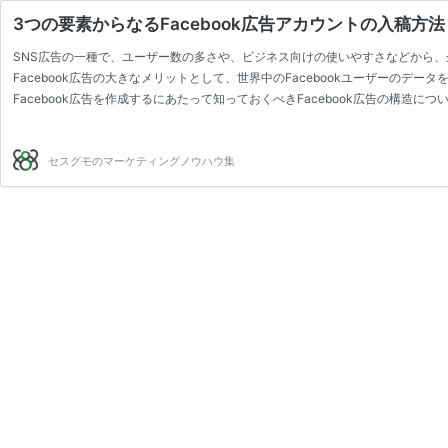
3つの要素からなるFacebook広告アカウントの入稿方法
SNS広告の一種で、ユーザー数の多さや、ビジネス向けの使いやすさなどから
Facebook広告の大きなメリットとして、世界中のFacebookユーザーのデ
Facebook広告を作成するにあたって知っておくべきFacebook広告の構造につ
載せたいと思います！
Facebook広告の構造には次の3つのパーツが必要です！
①キャンペーン⇒キャンペーンには、1つ以上の広告セットと広告が含まれます
セスグモのマーケティングノウハウ集
キャンペーン名とキャンペーンごとに広告の目的を1つ選択し設定します。
（広告の目的はクライアントさんにより異なりますが大体CV目的かリードにな
☆CV目的とは購入や会員登録、資料請求、セミナー申し込みなど・・・