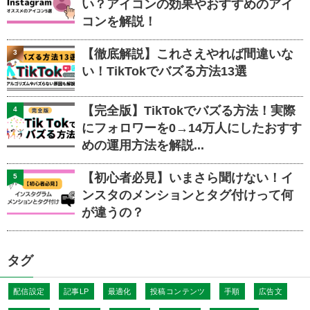
い？アイコンの効果やおすすめのアイ
コンを解説！
【徹底解説】これさえやれば間違いな
3
い！TikTokでバズる方法13選
【完全版】TikTokでバズる方法！実際
4
にフォロワーを0→14万人にしたおすす
めの運用方法を解説...
【初心者必見】いまさら聞けない！イ
5
ンスタのメンションとタグ付けって何
が違うの？
タグ
配信設定
記事LP
最適化
投稿コンテンツ
手順
広告文