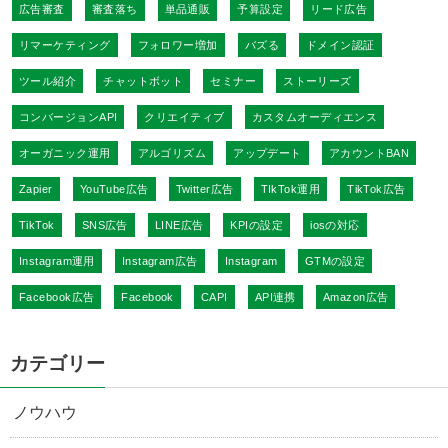
広告審査
審査落ち
単品通販
予算設定
リード広告
リマーケティング
フォロワー増加
バズる
ドメイン認証
ツール紹介
チャットボット
セミナー
ストーリーズ
コンバージョンAPI
クリエイティブ
カスタムオーディエンス
オーガニック運用
アルゴリズム
アップデート
アカウントBAN
Zapier
YouTube広告
Twitter広告
TIkTok運用
TikTok広告
TikTok
SNS広告
LINE広告
KPIの設定
iosの対応
Instagram運用
Instagram広告
Instagram
GTMの設定
Facebook広告
Facebook
CAPI
API連携
Amazon広告
カテゴリー
ノウハウ