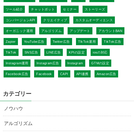
ツール紹介
チャットボット
セミナー
ストーリーズ
コンバージョンAPI
クリエイティブ
カスタムオーディエンス
オーガニック運用
アルゴリズム
アップデート
アカウントBAN
Zapier
YouTube広告
Twitter広告
TIkTok運用
TikTok広告
TikTok
SNS広告
LINE広告
KPIの設定
iosの対応
Instagram運用
Instagram広告
Instagram
GTMの設定
Facebook広告
Facebook
CAPI
API連携
Amazon広告
カテゴリー
ノウハウ
アルゴリズム