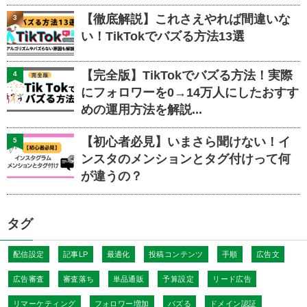
【徹底解説】これさえやれば間違いな
3
い！TikTokでバズる方法13選
【完全版】TikTokでバズる方法！実際
4
にフォロワーを0→14万人にしたおすす
めの運用方法を解説...
【初心者必見】いまさら聞けない！イ
5
ンスタのメンションとタグ付けって何
が違うの？
タグ
配信設定
記事LP
最適化
投稿コンテンツ
手順
広告文
広告審査
審査落ち
単品通販
予算設定
リード広告
リマーケティング
フォロワー増加
バズる
ドメイン認証