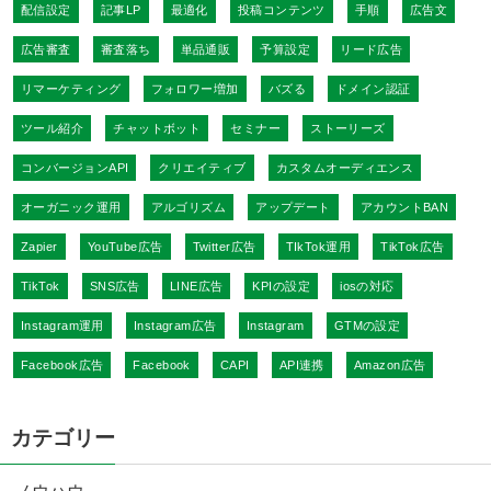
配信設定
記事LP
最適化
投稿コンテンツ
手順
広告文
広告審査
審査落ち
単品通販
予算設定
リード広告
リマーケティング
フォロワー増加
バズる
ドメイン認証
ツール紹介
チャットボット
セミナー
ストーリーズ
コンバージョンAPI
クリエイティブ
カスタムオーディエンス
オーガニック運用
アルゴリズム
アップデート
アカウントBAN
Zapier
YouTube広告
Twitter広告
TIkTok運用
TikTok広告
TikTok
SNS広告
LINE広告
KPIの設定
iosの対応
Instagram運用
Instagram広告
Instagram
GTMの設定
Facebook広告
Facebook
CAPI
API連携
Amazon広告
カテゴリー