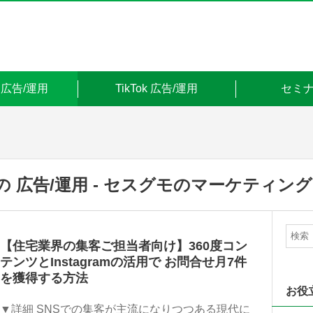
am 広告/運用
TikTok 広告/運用
セミ
ramの 広告/運用 - セスグモのマーケティ
【住宅業界の集客ご担当者向け】360度コン
テンツとInstagramの活用で お問合せ月7件
を獲得する方法
お役
▼詳細 SNSでの集客が主流になりつつある現代に