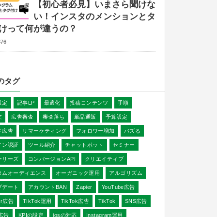
【初心者必見】いまさら聞けな
い！インスタのメンションとタ
けって何が違うの？
376
のタグ
設定
記事LP
最適化
投稿コンテンツ
手順
文
広告審査
審査落ち
単品通販
予算設定
ド広告
リマーケティング
フォロワー増加
バズる
イン認証
ツール紹介
チャットボット
セミナー
ーリーズ
コンバージョンAPI
クリエイティブ
タムオーディエンス
オーガニック運用
アルゴリズム
プデート
アカウントBAN
Zapier
YouTube広告
ter広告
TIkTok運用
TikTok広告
TikTok
SNS広告
E広告
KPIの設定
iosの対応
Instagram運用