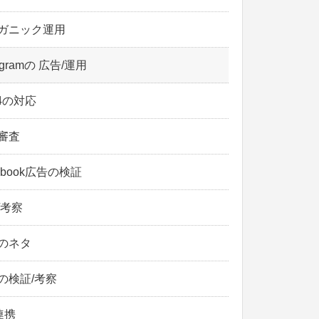
ガニック運用
tagramの 広告/運用
14の対応
審査
ebook広告の検証
/考察
のネタ
の検証/考察
連携