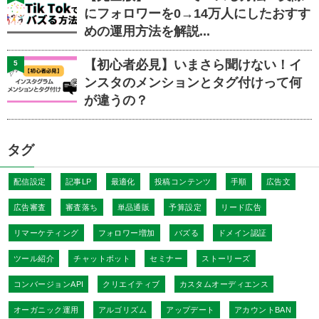
にフォロワーを0→14万人にしたおすす
めの運用方法を解説...
【初心者必見】いまさら聞けない！イ
5
ンスタのメンションとタグ付けって何
が違うの？
タグ
配信設定
記事LP
最適化
投稿コンテンツ
手順
広告文
広告審査
審査落ち
単品通販
予算設定
リード広告
リマーケティング
フォロワー増加
バズる
ドメイン認証
ツール紹介
チャットボット
セミナー
ストーリーズ
コンバージョンAPI
クリエイティブ
カスタムオーディエンス
オーガニック運用
アルゴリズム
アップデート
アカウントBAN