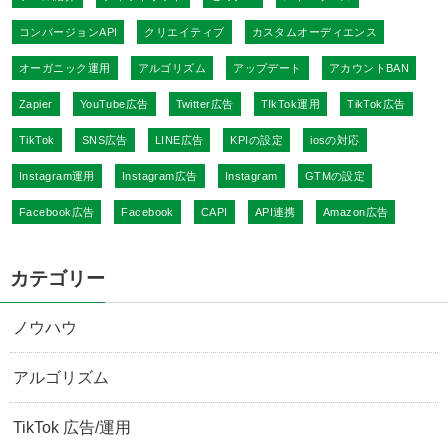
コンバージョンAPI
クリエイティブ
カスタムオーディエンス
オーガニック運用
アルゴリズム
アップデート
アカウントBAN
Zapier
YouTube広告
Twitter広告
TIkTok運用
TikTok広告
TikTok
SNS広告
LINE広告
KPIの設定
iosの対応
Instagram運用
Instagram広告
Instagram
GTMの設定
Facebook広告
Facebook
CAPI
API連携
Amazon広告
カテゴリー
ノウハウ
アルゴリズム
TikTok 広告/運用