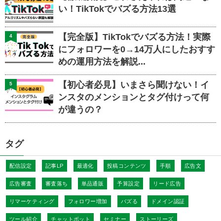
い！TikTokでバズる方法13選
【完全版】TikTokでバズる方法！実際
4
にフォロワーを0→14万人にしたおすす
めの運用方法を解説...
【初心者必見】いまさら聞けない！イ
5
ンスタのメンションとタグ付けって何
が違うの？
タグ
配信設定
記事LP
最適化
投稿コンテンツ
手順
広告文
広告審査
審査落ち
単品通販
予算設定
リード広告
リマーケティング
フォロワー増加
バズる
ドメイン認証
ツール紹介
チャットボット
セミナー
ストーリーズ