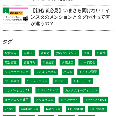
【初心者必見】いまさら聞けない！イ
5
ンスタのメンションとタグ付けって何
が違うの？
タグ
配信設定
記事LP
最適化
投稿コンテンツ
手順
広告文
広告審査
審査落ち
単品通販
予算設定
リード広告
リマーケティング
フォロワー増加
バズる
ドメイン認証
ツール紹介
チャットボット
セミナー
ストーリーズ
コンバージョンAPI
クリエイティブ
カスタムオーディエンス
オーガニック運用
アルゴリズム
アップデート
アカウントBAN
Zapier
YouTube広告
Twitter広告
TIkTok運用
TikTok広告