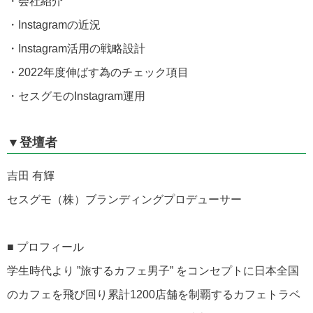
・会社紹介
・Instagramの近況
・Instagram活用の戦略設計
・2022年度伸ばす為のチェック項目
・セスグモの
Instagram
運用
▼登壇者
吉田 有輝
セスグモ（株）ブランディングプロデューサー
■ プロフィール
学生時代より
”
旅するカフェ男子
”
をコンセプトに日本全国
のカフェを飛び回り累計
1200
店舗を制覇するカフェトラベ