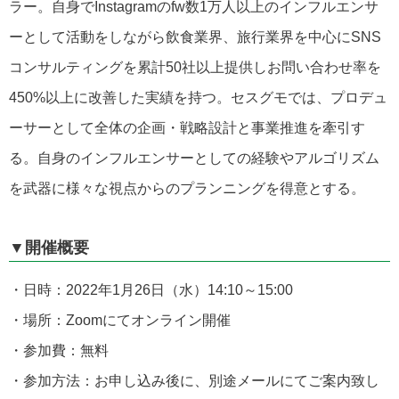
ラー。自身で
Instagram
の
fw
数
1
万人以上のインフルエンサ
ーとして活動をしながら飲食業界、旅行業界を中心に
SNS
コンサルティングを累計
50
社以上提供しお問い合わせ率を
450%以上
に改善した実績を持つ。セスグモでは、プロデュ
ーサーとして全体の企画・戦略設計と事業推進を牽引す
る。自身のインフルエンサーとしての経験やアルゴリズム
を武器に様々な視点からのプランニングを得意とする。
▼開催概要
・日時：2022年1月26日（水）14:10～15:00
・場所：Zoomにてオンライン開催
・参加費：無料
・参加方法：お申し込み後に、別途メールにてご案内致し