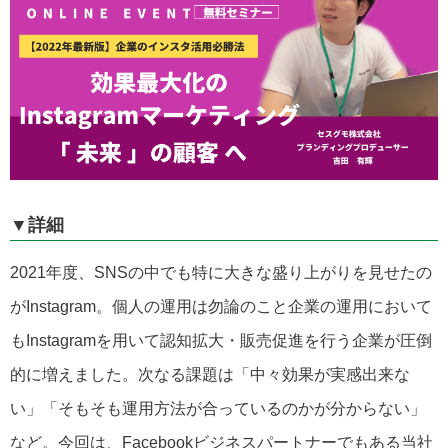
▼詳細
2021
年度、
SNS
の中でも特に大きな盛り上がりを見せたの
が
Instagram
。個人の運用は勿論のこと企業の運用において
も
Instagram
を用いて認知拡大・販売促進を行う企業が圧倒
的に増えました。次なる課題は「中々効果が実感出来な
い」「そもそも運用方法が合っているのかが分からない」
など。今回は、
Facebook
ビジネスパートナーでもある当社