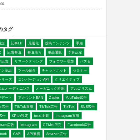
400
のタグ
設定
記事LP
最適化
投稿コンテンツ
手順
文
広告審査
審査落ち
単品通販
予算設定
ド広告
リマーケティング
フォロワー増加
バズる
イン認証
ツール紹介
チャットボット
セミナー
ーリーズ
コンバージョンAPI
クリエイティブ
タムオーディエンス
オーガニック運用
アルゴリズム
プデート
アカウントBAN
Zapier
YouTube広告
ter広告
TIkTok運用
TikTok広告
TikTok
SNS広告
E広告
KPIの設定
iosの対応
Instagram運用
agram広告
Instagram
GTMの設定
Facebook広告
book
CAPI
API連携
Amazon広告