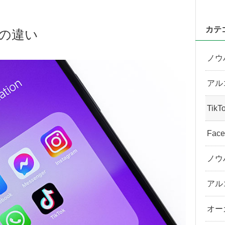
カテ
告の違い
ノウ
アル
Tik
Fac
ノウ
アル
オー