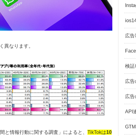
Ins
ios
広告
きく異なります。
Fac
検証
広告
広告
API
GT
間と情報行動に関する調査」によると、
TikTokは
10