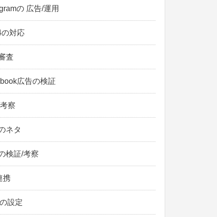
tagramの 広告/運用
14の対応
審査
ebook広告の検証
/考察
のネタ
の検証/考察
連携
Mの設定