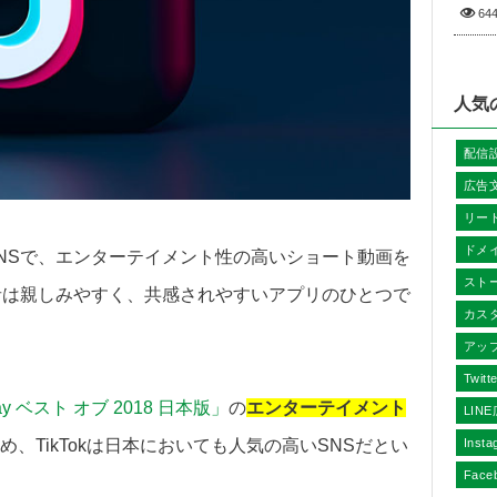
64
人気
配信
広告
リー
ドメ
るSNSで、エンターテイメント性の高いショート動画を
スト
者は親しみやすく、共感されやすいアプリのひとつで
カス
アッ
Twit
lay ベスト オブ 2018 日本版」
の
エンターテイメント
LIN
、TikTokは日本においても人気の高いSNSだとい
Inst
Face