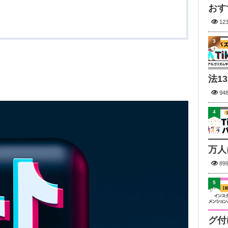
おす
12
3
法1
94
4
万人
89
5
グ付